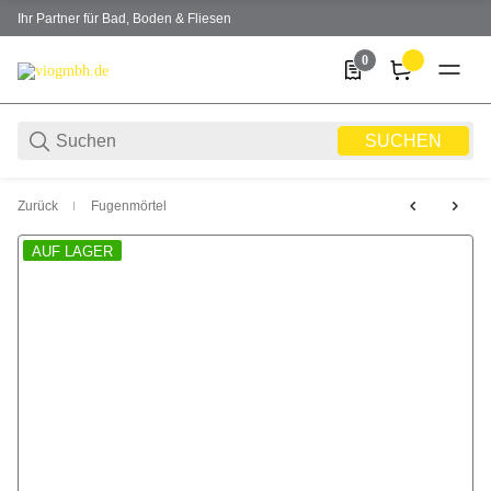
Ihr Partner für Bad, Boden & Fliesen
0
0 Produkte in der Liste
SUCHEN
Zurück
Fugenmörtel
AUF LAGER