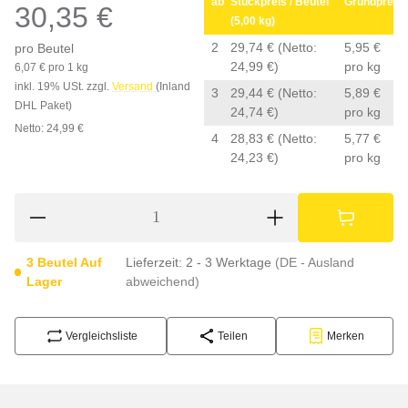
ab
Stückpreis / Beutel
Grundpreis
30,35 €
(5,00 kg)
2
29,74 €
(Netto:
5,95 €
pro Beutel
24,99 €)
pro kg
6,07 € pro 1 kg
inkl. 19% USt. zzgl.
Versand
(Inland
3
29,44 €
(Netto:
5,89 €
DHL Paket)
24,74 €)
pro kg
Netto: 24,99 €
4
28,83 €
(Netto:
5,77 €
24,23 €)
pro kg
3 Beutel Auf
Lieferzeit:
2 - 3 Werktage
(DE - Ausland
Lager
abweichend)
Vergleichsliste
Teilen
Merken