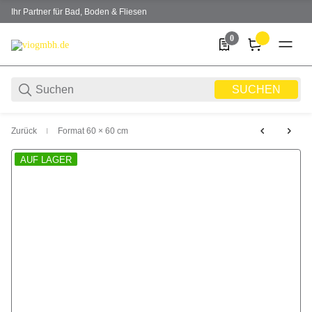
Ihr Partner für Bad, Boden & Fliesen
0
0 Produkte in der Liste
SUCHEN
Zurück
Format 60 × 60 cm
AUF LAGER