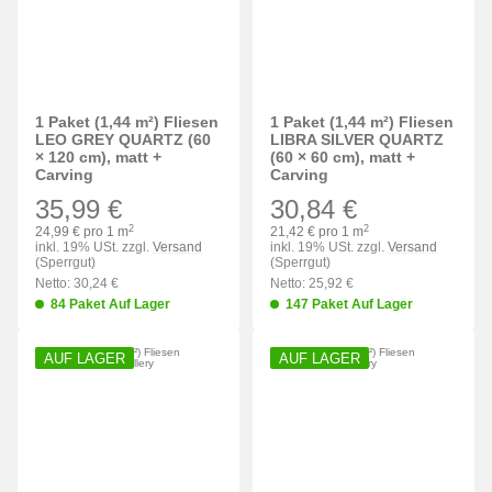
1 Paket (1,44 m²) Fliesen
1 Paket (1,44 m²) Fliesen
LEO GREY QUARTZ (60
LIBRA SILVER QUARTZ
× 120 cm), matt +
(60 × 60 cm), matt +
Carving
Carving
35,99 €
30,84 €
2
2
24,99 € pro 1 m
21,42 € pro 1 m
inkl. 19% USt. zzgl.
Versand
inkl. 19% USt. zzgl.
Versand
(Sperrgut)
(Sperrgut)
Netto: 30,24 €
Netto: 25,92 €
84 Paket Auf Lager
147 Paket Auf Lager
AUF LAGER
AUF LAGER