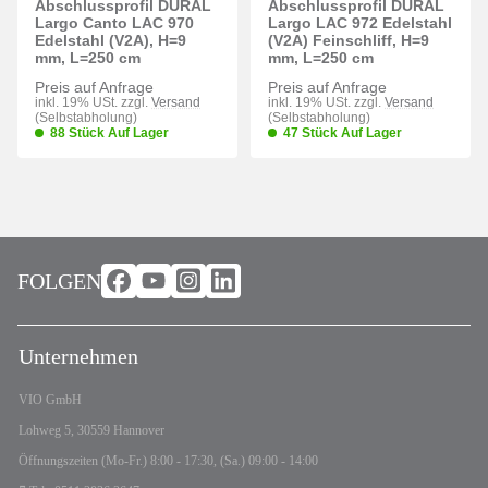
Abschlussprofil DURAL
Abschlussprofil DURAL
Largo Canto LAC 970
Largo LAC 972 Edelstahl
Edelstahl (V2A), H=9
(V2A) Feinschliff, H=9
mm, L=250 cm
mm, L=250 cm
Preis auf Anfrage
Preis auf Anfrage
inkl. 19% USt. zzgl.
Versand
inkl. 19% USt. zzgl.
Versand
(Selbstabholung)
(Selbstabholung)
88 Stück Auf Lager
47 Stück Auf Lager
FOLGEN
Unternehmen
VIO GmbH
Lohweg 5, 30559 Hannover
Öffnungszeiten (Mo-Fr.) 8:00 - 17:30, (Sa.) 09:00 - 14:00